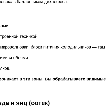
еловека с баллончиком дихлофоса.
ками.
троенной техникой.
икроволновки, блоки питания холодильников — там 
шимися обоями.
яков.
роникает в эти зоны. Вы обрабатываете видимые 
да и яиц (оотек)