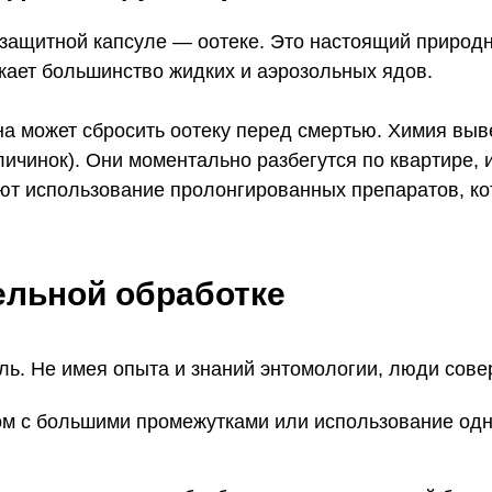
 защитной капсуле — оотеке. Это настоящий природ
скает большинство жидких и аэрозольных ядов.
на может сбросить оотеку перед смертью. Химия выв
личинок). Они моментально разбегутся по квартире, и
т использование пролонгированных препаратов, ко
ельной обработке
ль. Не имея опыта и знаний энтомологии, люди сов
ом с большими промежутками или использование одно