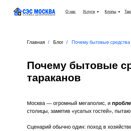
О нас
Услуги
Клопы
Тараканы
Главная
/
Блог
/
Почему бытовые средства
Почему бытовые ср
тараканов
Москва — огромный мегаполис, и
пробле
столицы, заметив «усатых гостей», пытаю
Сценарий обычно один: поход в хозяйстве