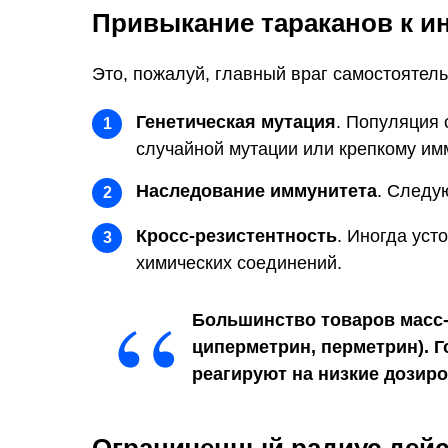
Привыкание тараканов к и
Это, пожалуй, главный враг самостоятел
Генетическая мутация
. Популяция 
1
случайной мутации или крепкому имм
Наследование иммунитета
. Следу
2
Кросс-резистентность
. Иногда уст
3
химических соединений.
“
Большинство товаров масс-
циперметрин, перметрин). Г
реагируют на низкие дозиро