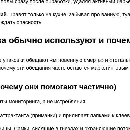
 полы сразу после обработки, удаляя активный барь
ний
. Травят только на кухне, забывая про ванную, ту
еждать опасность
ва обычно используют и поч
 упаковки обещают «мгновенную смерть» и «тотальн
 почему эти обещания часто остаются маркетинговым
почему они помогают частично)
ты мониторинга, а не истребления.
аттрактанта (приманки) и прилипает лапками к клеев
ицы. Самки, сидящие в гнездах и охраняющие потом