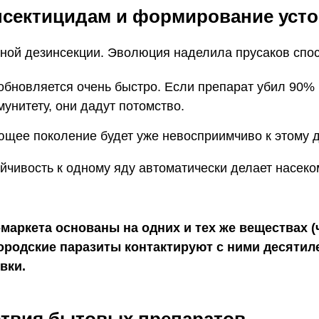
нсектицидам и формирование усто
ьной дезинсекции. Эволюция наделила прусаков спо
обновляется очень быстро. Если препарат убил 90%
унитету, они дадут потомство.
ющее поколение будет уже невосприимчиво к этому 
ойчивость к одному яду автоматически делает насек
маркета основаны на одних и тех же веществах (
ородские паразиты контактируют с ними десятил
вки.