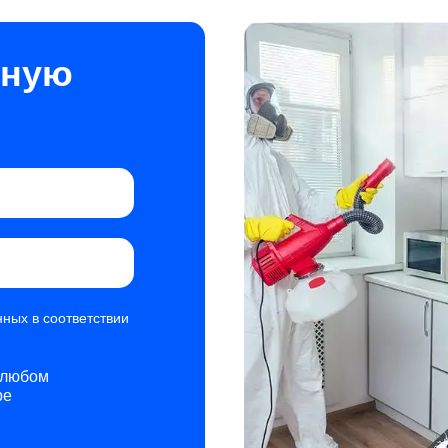
тную
ных в соответствии
 любом
ре