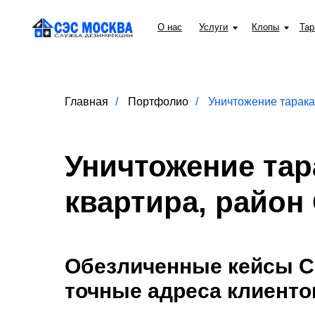
О нас
Услуги
Клопы
Тараканы
Главная
/
Портфолио
/
Уничтожение тарак
Уничтожение тар
квартира, район
Обезличенные кейсы С
точные адреса клиенто