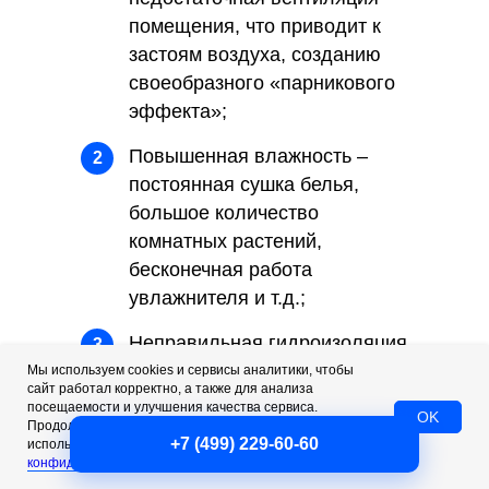
помещения, что приводит к
застоям воздуха, созданию
своеобразного «парникового
эффекта»;
Повышенная влажность –
2
постоянная сушка белья,
большое количество
комнатных растений,
бесконечная работа
увлажнителя и т.д.;
Неправильная гидроизоляция
3
гипсокартона – листы
Мы используем cookies и сервисы аналитики, чтобы
сайт работал корректно, а также для анализа
гипсакатрона, которые
посещаемости и улучшения качества сервиса.
OK
зачастую используют для
Продолжая пользоваться сайтом, вы соглашаетесь с
+7 (499) 229-60-60
использованием cookies. Подробнее — в
Политике
утепления и отделки стен, в
конфиденциальности
.
случае ошибок монтажа,