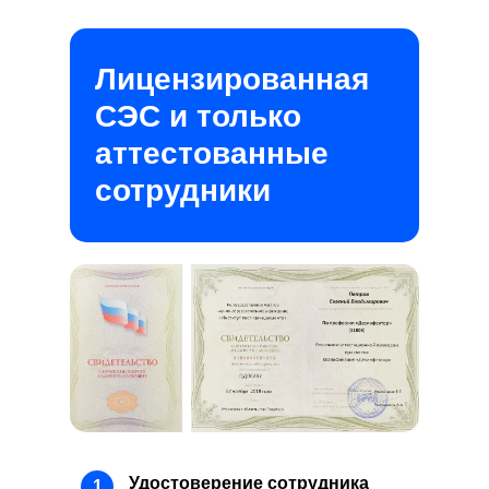
Лицензированная
СЭС и только
аттестованные
сотрудники
Удостоверение сотрудника
1