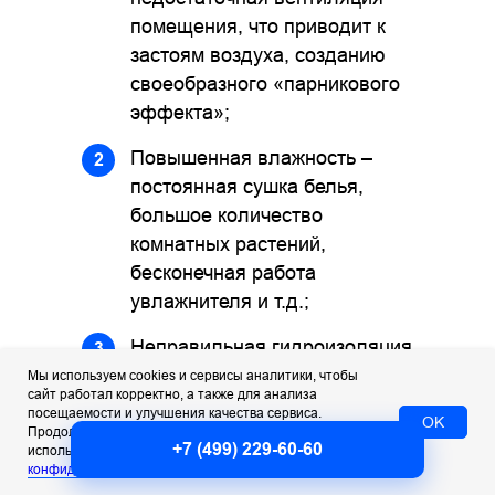
помещения, что приводит к
застоям воздуха, созданию
своеобразного «парникового
эффекта»;
Повышенная влажность –
2
постоянная сушка белья,
большое количество
комнатных растений,
бесконечная работа
увлажнителя и т.д.;
Неправильная гидроизоляция
3
гипсокартона – листы
Мы используем cookies и сервисы аналитики, чтобы
сайт работал корректно, а также для анализа
гипсакатрона, которые
посещаемости и улучшения качества сервиса.
OK
зачастую используют для
Продолжая пользоваться сайтом, вы соглашаетесь с
+7 (499) 229-60-60
использованием cookies. Подробнее — в
Политике
утепления и отделки стен, в
конфиденциальности
.
случае ошибок монтажа,