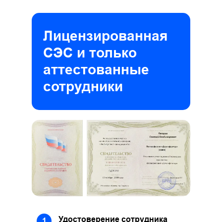
Лицензированная
СЭС и только
аттестованные
сотрудники
Удостоверение сотрудника
1