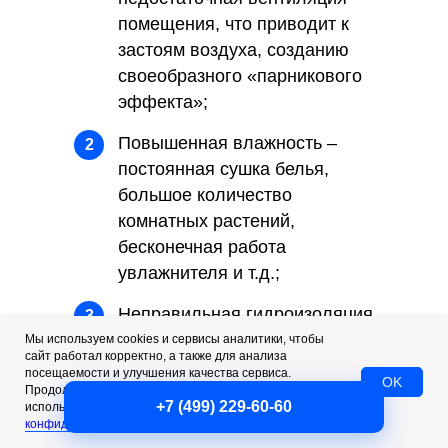
помещения, что приводит к
застоям воздуха, созданию
своеобразного «парникового
эффекта»;
Повышенная влажность –
2
постоянная сушка белья,
большое количество
комнатных растений,
бесконечная работа
увлажнителя и т.д.;
Неправильная гидроизоляция
3
гипсокартона – листы
Мы используем cookies и сервисы аналитики, чтобы
сайт работал корректно, а также для анализа
гипсакатрона, которые
посещаемости и улучшения качества сервиса.
OK
зачастую используют для
Продолжая пользоваться сайтом, вы соглашаетесь с
+7 (499) 229-60-60
использованием cookies. Подробнее — в
Политике
утепления и отделки стен, в
конфиденциальности
.
случае ошибок монтажа,