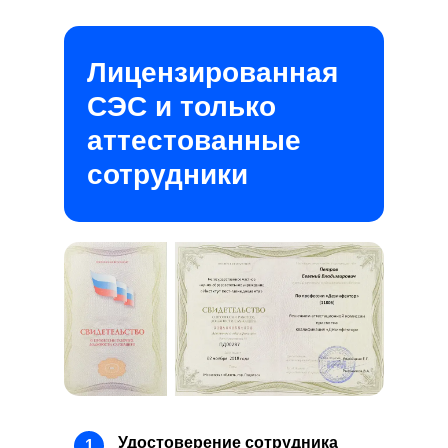
Лицензированная
СЭС и только
аттестованные
сотрудники
Удостоверение сотрудника
1